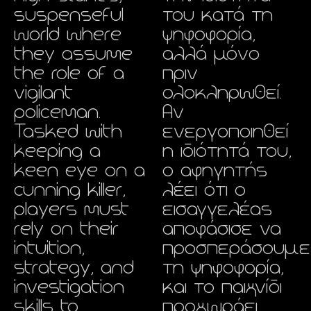
suspenseful
του κατά τη
world where
ψηφοφορία,
they assume
αλλά μόνο
the role of a
πριν
vigilant
ολοκληρωθεί.
policeman.
Αν
Tasked with
ενεργοποιηθεί
keeping a
η ιδιότητά του,
keen eye on a
ο αφηγητής
cunning killer,
λέει ότι ο
players must
εισαγγελέας
rely on their
αποφάσισε να
intuition,
προσπεράσουμε
strategy, and
τη ψηφοφορία,
investigation
και το παιχνίδι
skills to
προχωράει