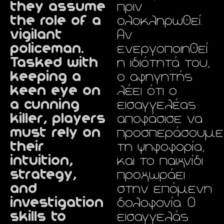
they assume
πριν
the role of a
ολοκληρωθεί.
vigilant
Αν
policeman.
ενεργοποιηθεί
Tasked with
η ιδιότητά του,
keeping a
ο αφηγητής
keen eye on
λέει ότι ο
a cunning
εισαγγελέας
killer, players
αποφάσισε να
must rely on
προσπεράσουμε
their
τη ψηφοφορία,
intuition,
και το παιχνίδι
strategy,
προχωράει
and
στην επόμενη
investigation
δολοφονία. Ο
skills to
εισαγγελάς