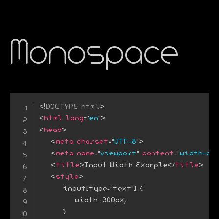
Monospace
<!
DOCTYPE
html
>
<
html
lang
=
"
en
"
>
<
head
>
<
meta
charset
=
"
UTF-8
"
>
<
meta
name
=
"
viewport
"
content
=
"
width=dev
<
title
>
Input Width Example
</
title
>
<
style
>
        input[type="text"] {

            width: 300px;

        }
