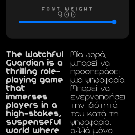
FONT WEIGHT
900
The Watchful
Μία φορά,
Guardian is a
μπορεί να
thrilling role-
προσπεράσει
playing game
μια ψηφοφορία.
that
Μπορεί να
immerses
ενεργοποιήσει
players in a
την ιδιότητά
high-stakes,
του κατά τη
suspenseful
ψηφοφορία,
world where
αλλά μόνο