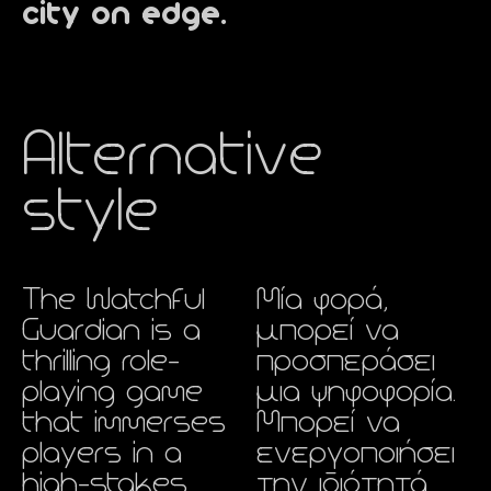
city on edge.
Alternative
style
The Watchful
Μία φορά,
Guardian is a
μπορεί να
thrilling role-
προσπεράσει
playing game
μια ψηφοφορία.
that immerses
Μπορεί να
players in a
ενεργοποιήσει
high-stakes,
την ιδιότητά